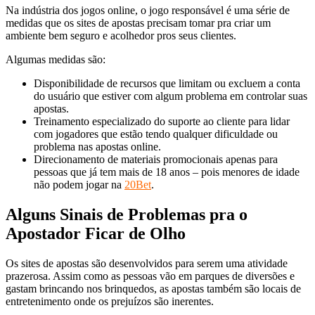
Na indústria dos jogos online, o jogo responsável é uma série de
medidas que os sites de apostas precisam tomar pra criar um
ambiente bem seguro e acolhedor pros seus clientes.
Algumas medidas são:
Disponibilidade de recursos que limitam ou excluem a conta
do usuário que estiver com algum problema em controlar suas
apostas.
Treinamento especializado do suporte ao cliente para lidar
com jogadores que estão tendo qualquer dificuldade ou
problema nas apostas online.
Direcionamento de materiais promocionais apenas para
pessoas que já tem mais de 18 anos – pois menores de idade
não podem jogar na
20Bet
.
Alguns Sinais de Problemas pra o
Apostador Ficar de Olho
Os sites de apostas são desenvolvidos para serem uma atividade
prazerosa. Assim como as pessoas vão em parques de diversões e
gastam brincando nos brinquedos, as apostas também são locais de
entretenimento onde os prejuízos são inerentes.