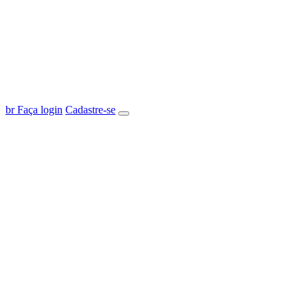
br
Faça login
Cadastre-se