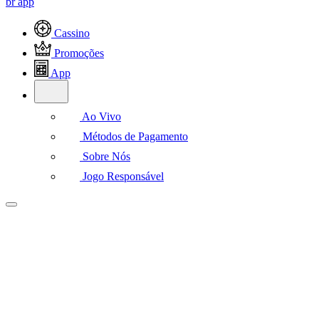
br
app
Cassino
Promoções
App
Ao Vivo
Métodos de Pagamento
Sobre Nós
Jogo Responsável