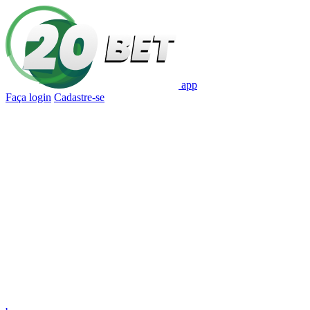
app
Faça login
Cadastre-se